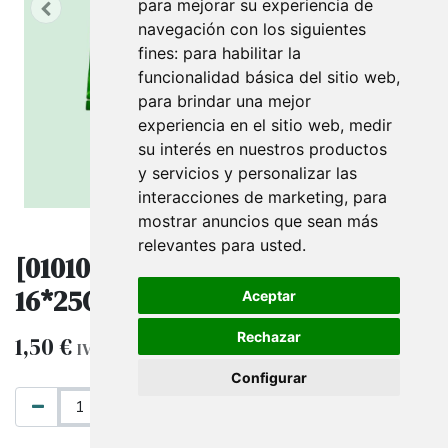
para mejorar su experiencia de
navegación con los siguientes
fines:
para habilitar la
funcionalidad básica del sitio web
,
para brindar una mejor
experiencia en el sitio web
,
medir
su interés en nuestros productos
y servicios y personalizar las
interacciones de marketing
,
para
mostrar anuncios que sean más
relevantes para usted
.
[010103] Bolsa Lunares Verde
16*25Cm
Aceptar
Rechazar
1,50
€
IVA excluido
Configurar
AÑADIR AL CARRITO