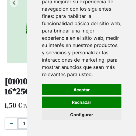
para mejorar su experiencia de
navegación con los siguientes
fines:
para habilitar la
funcionalidad básica del sitio web
,
para brindar una mejor
experiencia en el sitio web
,
medir
su interés en nuestros productos
y servicios y personalizar las
interacciones de marketing
,
para
mostrar anuncios que sean más
relevantes para usted
.
[010103] Bolsa Lunares Verde
16*25Cm
Aceptar
Rechazar
1,50
€
IVA excluido
Configurar
AÑADIR AL CARRITO