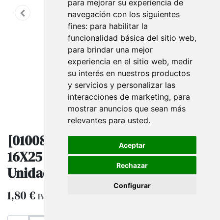
para mejorar su experiencia de
navegación con los siguientes
fines:
para habilitar la
funcionalidad básica del sitio web
,
para brindar una mejor
experiencia en el sitio web
,
medir
su interés en nuestros productos
y servicios y personalizar las
interacciones de marketing
,
para
mostrar anuncios que sean más
relevantes para usted
.
[010085] Bolsas De Plástico Fucsia
Aceptar
16X25 Cm Con Margaritas 100
Rechazar
Unidades
Configurar
1,80
€
IVA excluido