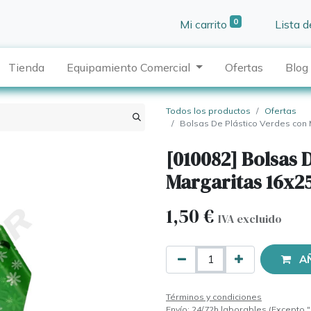
0
Mi carrito
Lista 
Tienda
Equipamiento Comercial
Ofertas
Blog
Todos los productos
Ofertas
Bolsas De Plástico Verdes con
[010082] Bolsas 
Margaritas 16x2
1,50
€
IVA excluido
A
Términos y condiciones
Envío: 24/72h laborables (Excepto "