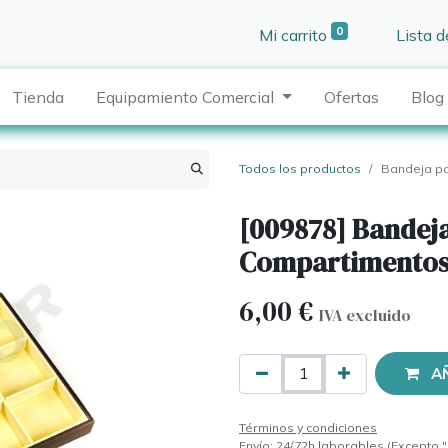
0
Mi carrito
Lista 
Tienda
Equipamiento Comercial
Ofertas
Blog
Todos los productos
Bandeja pa
[009878] Bandeja
Compartimentos 
6,00
€
IVA excluido
A
Términos y condiciones
Envío: 24/72h laborables (Excepto "