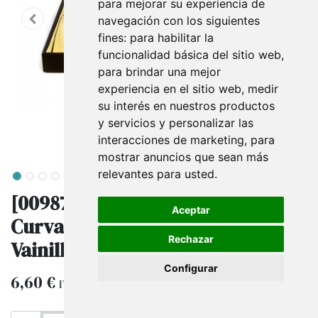
para mejorar su experiencia de
navegación con los siguientes
fines:
para habilitar la
funcionalidad básica del sitio web
,
para brindar una mejor
experiencia en el sitio web
,
medir
su interés en nuestros productos
y servicios y personalizar las
interacciones de marketing
,
para
mostrar anuncios que sean más
relevantes para usted
.
[009876] Bandeja para Joyas
Aceptar
Curvada, Polipiel
Rechazar
Vainilla/Chocolate
Configurar
6,60
€
IVA excluido