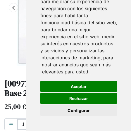
para mejorar su experiencia de
navegación con los siguientes
fines:
para habilitar la
funcionalidad básica del sitio web
,
para brindar una mejor
experiencia en el sitio web
,
medir
su interés en nuestros productos
y servicios y personalizar las
interacciones de marketing
,
para
mostrar anuncios que sean más
relevantes para usted
.
[009776] Marco Cromado Con
Aceptar
Base 28*20
Rechazar
25,00
€
IVA excluido
Configurar
AÑADIR AL CARRITO