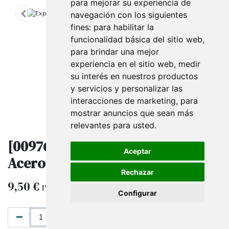
para mejorar su experiencia de
navegación con los siguientes
fines:
para habilitar la
funcionalidad básica del sitio web
,
para brindar una mejor
experiencia en el sitio web
,
medir
su interés en nuestros productos
y servicios y personalizar las
interacciones de marketing
,
para
mostrar anuncios que sean más
relevantes para usted
.
[009761] Expositor de Calzado en
Aceptar
Acero Mate, Altura Regulable
Rechazar
9,50
€
IVA excluido
Configurar
AÑADIR AL CARRITO