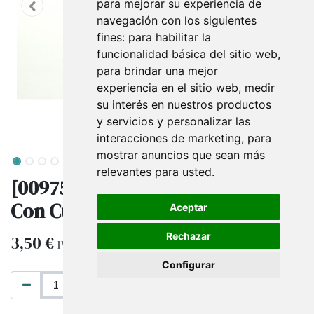
para mejorar su experiencia de
navegación con los siguientes
fines:
para habilitar la
funcionalidad básica del sitio web
,
para brindar una mejor
experiencia en el sitio web
,
medir
su interés en nuestros productos
y servicios y personalizar las
interacciones de marketing
,
para
mostrar anuncios que sean más
relevantes para usted
.
[009750] Base Cuadrada Cubierta
Con Cuerda Beige
Aceptar
Rechazar
3,50
€
IVA excluido
Configurar
AÑADIR AL CARRITO