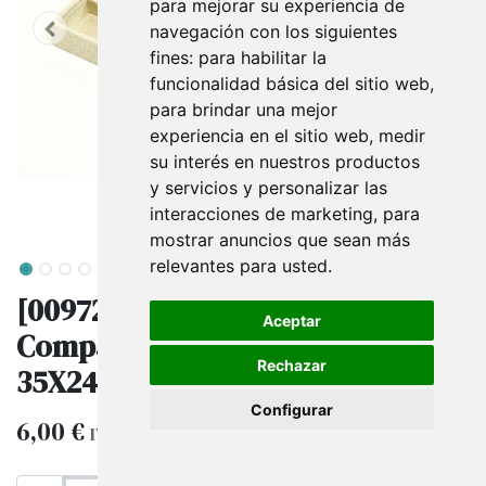
para mejorar su experiencia de
navegación con los siguientes
fines:
para habilitar la
funcionalidad básica del sitio web
,
para brindar una mejor
experiencia en el sitio web
,
medir
su interés en nuestros productos
y servicios y personalizar las
interacciones de marketing
,
para
mostrar anuncios que sean más
relevantes para usted
.
[009726] Bandeja para Joyas 24
Aceptar
Compartimentos Lino Beige
Rechazar
35X24X3 Cm
Configurar
6,00
€
IVA excluido