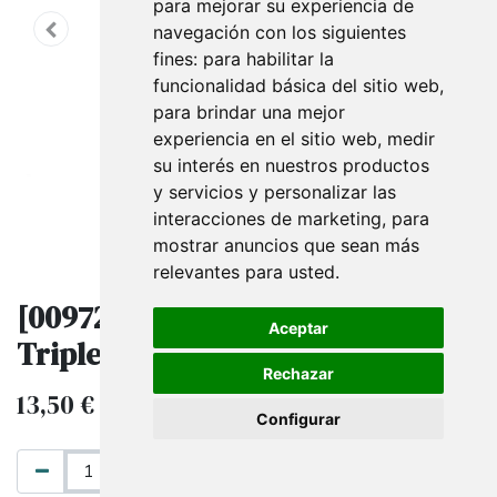
para mejorar su experiencia de
navegación con los siguientes
fines:
para habilitar la
funcionalidad básica del sitio web
,
para brindar una mejor
experiencia en el sitio web
,
medir
su interés en nuestros productos
y servicios y personalizar las
interacciones de marketing
,
para
mostrar anuncios que sean más
relevantes para usted
.
[009721] Expositor Pulseras
Aceptar
Triple en Tela de Lino Beige
Rechazar
13,50
€
IVA excluido
Configurar
AÑADIR AL CARRITO