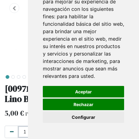
para mejorar su experiencia de
navegación con los siguientes
fines:
para habilitar la
funcionalidad básica del sitio web
,
para brindar una mejor
experiencia en el sitio web
,
medir
su interés en nuestros productos
y servicios y personalizar las
interacciones de marketing
,
para
mostrar anuncios que sean más
relevantes para usted
.
[009711] Expositor de Collares de
Aceptar
Lino Beige 21.5X15X9cm
Rechazar
5,00
€
IVA excluido
Configurar
AÑADIR AL CARRITO