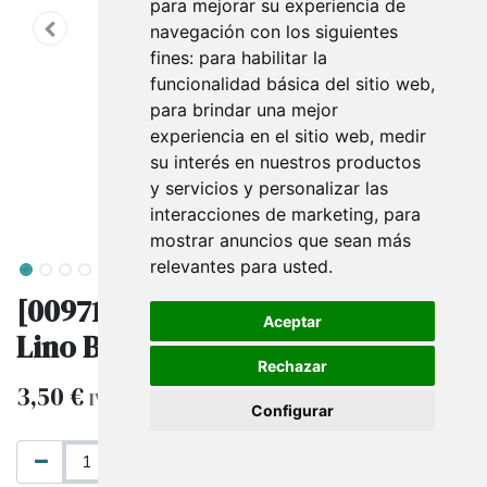
para mejorar su experiencia de
navegación con los siguientes
fines:
para habilitar la
funcionalidad básica del sitio web
,
para brindar una mejor
experiencia en el sitio web
,
medir
su interés en nuestros productos
y servicios y personalizar las
interacciones de marketing
,
para
mostrar anuncios que sean más
relevantes para usted
.
[009710] Expositor de Collares de
Aceptar
Lino Beige 7.5X12.5X16cm
Rechazar
3,50
€
IVA excluido
Configurar
AÑADIR AL CARRITO