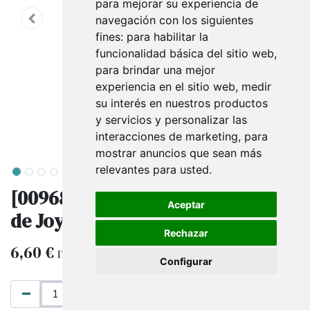
para mejorar su experiencia de
navegación con los siguientes
fines:
para habilitar la
funcionalidad básica del sitio web
,
para brindar una mejor
experiencia en el sitio web
,
medir
su interés en nuestros productos
y servicios y personalizar las
interacciones de marketing
,
para
mostrar anuncios que sean más
relevantes para usted
.
[009682] Bandeja para Conjuntos
Aceptar
de Joyería, Lino Beige
Rechazar
6,60
€
IVA excluido
Configurar
AÑADIR AL CARRITO