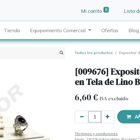
0
Mi carrito
Lista 
Tienda
Equipamiento Comercial
Ofertas
Blog
Todos los productos
Expositor 
[009676] Exposit
en Tela de Lino 
6,60
€
IVA excluido
A
Términos y condiciones
Envío: 24/72h laborables (Excepto "