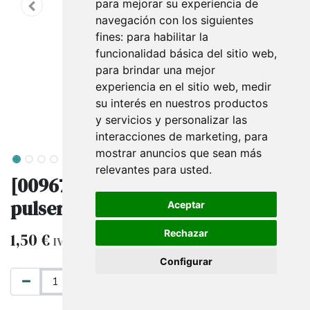
para mejorar su experiencia de
navegación con los siguientes
fines:
para habilitar la
funcionalidad básica del sitio web
,
para brindar una mejor
experiencia en el sitio web
,
medir
su interés en nuestros productos
y servicios y personalizar las
interacciones de marketing
,
para
mostrar anuncios que sean más
relevantes para usted
.
[009671] Almohadilla para
pulsera de lino marrón
Aceptar
Rechazar
1,50
€
IVA excluido
Configurar
AÑADIR AL CARRITO