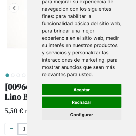
para mejorar su experiencia de
navegación con los siguientes
fines:
para habilitar la
funcionalidad básica del sitio web
,
para brindar una mejor
experiencia en el sitio web
,
medir
su interés en nuestros productos
y servicios y personalizar las
interacciones de marketing
,
para
mostrar anuncios que sean más
relevantes para usted
.
[009661] Bandeja de Joyería de
Aceptar
Lino Beige 20X12X2.5 CM
Rechazar
5,50
€
IVA excluido
Configurar
AÑADIR AL CARRITO