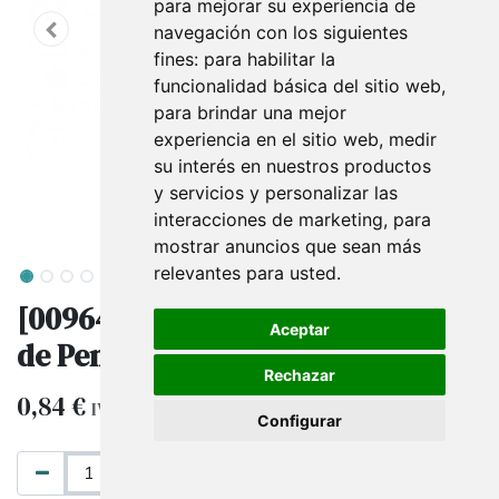
para mejorar su experiencia de
navegación con los siguientes
fines:
para habilitar la
funcionalidad básica del sitio web
,
para brindar una mejor
experiencia en el sitio web
,
medir
su interés en nuestros productos
y servicios y personalizar las
interacciones de marketing
,
para
mostrar anuncios que sean más
relevantes para usted
.
[009644] Soporte de Exposición
Aceptar
de Pendientes de Lino Marrón
Rechazar
0,84
€
1,20
€
IVA excluido
Configurar
AÑADIR AL CARRITO