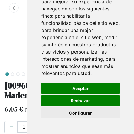
para mejorar su experiencia de
navegación con los siguientes
fines:
para habilitar la
funcionalidad básica del sitio web
,
para brindar una mejor
experiencia en el sitio web
,
medir
su interés en nuestros productos
y servicios y personalizar las
interacciones de marketing
,
para
mostrar anuncios que sean más
relevantes para usted
.
[009600] Expositor de Collares de
Aceptar
Madera Negra/Terciopelo
Rechazar
6,05
€
IVA excluido
Configurar
AÑADIR AL CARRITO