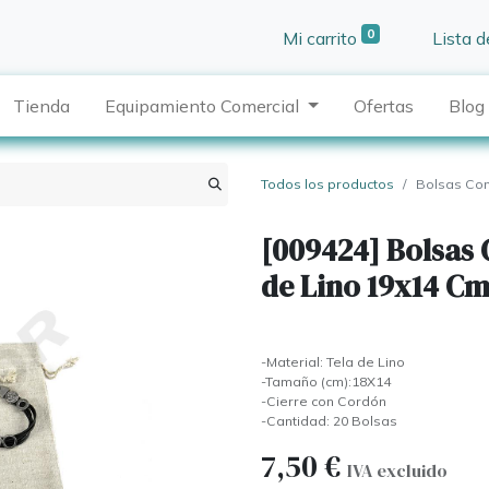
0
Mi carrito
Lista 
Tienda
Equipamiento Comercial
Ofertas
Blog
Todos los productos
Bolsas Con
[009424] Bolsas 
de Lino 19x14 C
-Material: Tela de Lino
-Tamaño (cm):18X14
-Cierre con Cordón
-Cantidad: 20 Bolsas
7,50
€
IVA excluido