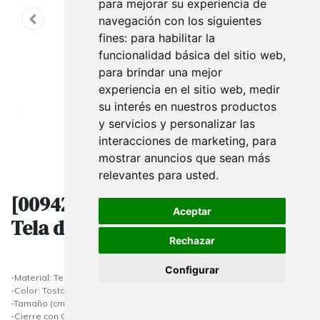
para mejorar su experiencia de
navegación con los siguientes
fines:
para habilitar la
funcionalidad básica del sitio web
,
para brindar una mejor
experiencia en el sitio web
,
medir
su interés en nuestros productos
y servicios y personalizar las
interacciones de marketing
,
para
mostrar anuncios que sean más
relevantes para usted
.
[009422] Bolsas Cierre Cordón En
Aceptar
Tela de Yute 17x12 Cm
Rechazar
Configurar
-Material: Tela
-Color: Tostado
-Tamaño (cm): 17x12
-Cierre con Cordón