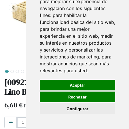
para mejorar su experiencia de
navegación con los siguientes
fines:
para habilitar la
funcionalidad básica del sitio web
,
para brindar una mejor
experiencia en el sitio web
,
medir
su interés en nuestros productos
y servicios y personalizar las
interacciones de marketing
,
para
mostrar anuncios que sean más
relevantes para usted
.
[009276] Expositor de Joyería de
Aceptar
Lino Beige 18.5X15.5X6cm
Rechazar
6,60
€
IVA excluido
Configurar
AÑADIR AL CARRITO