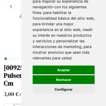
para mejorar su experiencia de
navegación con los siguientes
fines:
para habilitar la
funcionalidad básica del sitio web
,
para brindar una mejor
experiencia en el sitio web
,
medir
su interés en nuestros productos
y servicios y personalizar las
interacciones de marketing
,
para
mostrar anuncios que sean más
relevantes para usted
.
[009253] Almohadilla Para
Aceptar
Pulseras Terciopelo Gris 28X8X6
Rechazar
Cm
Configurar
3,00
€
IVA excluido