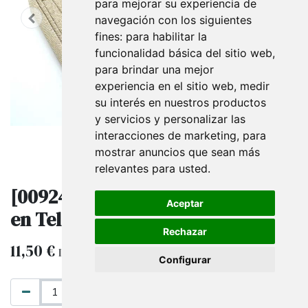
para mejorar su experiencia de
navegación con los siguientes
fines:
para habilitar la
funcionalidad básica del sitio web
,
para brindar una mejor
experiencia en el sitio web
,
medir
su interés en nuestros productos
y servicios y personalizar las
interacciones de marketing
,
para
mostrar anuncios que sean más
relevantes para usted
.
[009243] Bandeja De Exposición
Aceptar
en Tela de Yute 37.5X28.5Cm
Rechazar
11,50
€
IVA excluido
Configurar
AÑADIR AL CARRITO