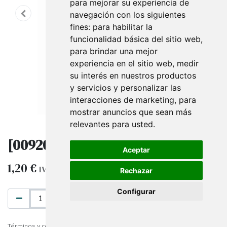
para mejorar su experiencia de
navegación con los siguientes
fines:
para habilitar la
funcionalidad básica del sitio web
,
para brindar una mejor
experiencia en el sitio web
,
medir
su interés en nuestros productos
y servicios y personalizar las
interacciones de marketing
,
para
mostrar anuncios que sean más
relevantes para usted
.
[009201] Portaetiquetas Con Imán
Aceptar
1,20
€
IVA excluido
Rechazar
Configurar
AÑADIR AL CARRITO
Términos y condiciones