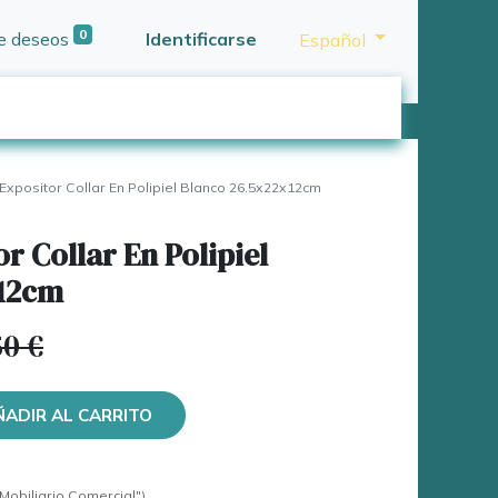
0
de deseos
Identificarse
Español
Expositor Collar En Polipiel Blanco 26.5x22x12cm
r Collar En Polipiel
x12cm
50
€
ÑADIR AL CARRITO
Mobiliario Comercial")