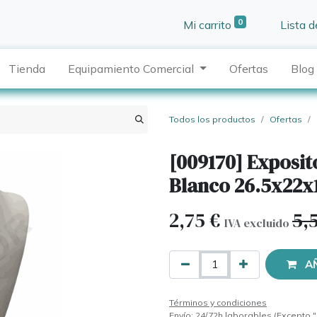
0
Mi carrito
Lista 
Tienda
Equipamiento Comercial
Ofertas
Blog
Todos los productos
Ofertas
[009170] Exposito
Blanco 26.5x22
2,75
€
5,
IVA excluido
A
Términos y condiciones
Envío: 24/72h laborables (Excepto "