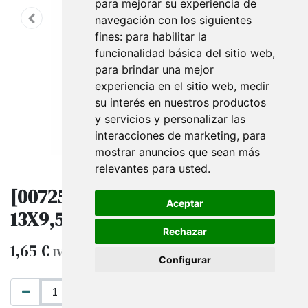
para mejorar su experiencia de
navegación con los siguientes
fines:
para habilitar la
funcionalidad básica del sitio web
,
para brindar una mejor
experiencia en el sitio web
,
medir
su interés en nuestros productos
y servicios y personalizar las
interacciones de marketing
,
para
mostrar anuncios que sean más
relevantes para usted
.
[007253] Portaprecio Acrílico A7
Aceptar
13X9,5X6Cm
Rechazar
1,65
€
IVA excluido
Configurar
AÑADIR AL CARRITO