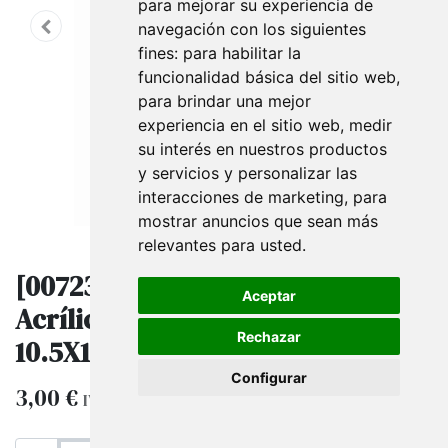
para mejorar su experiencia de
navegación con los siguientes
fines:
para habilitar la
funcionalidad básica del sitio web
,
para brindar una mejor
experiencia en el sitio web
,
medir
su interés en nuestros productos
y servicios y personalizar las
interacciones de marketing
,
para
mostrar anuncios que sean más
relevantes para usted
.
[007239] Soporte de Cartel de
Aceptar
Acrílico Forma de 'T' A6
Rechazar
10.5X10.5X6cm
Configurar
3,00
€
IVA excluido