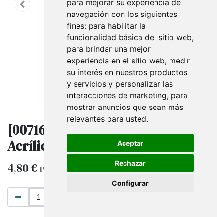
para mejorar su experiencia de
navegación con los siguientes
fines:
para habilitar la
funcionalidad básica del sitio web
,
para brindar una mejor
experiencia en el sitio web
,
medir
su interés en nuestros productos
y servicios y personalizar las
interacciones de marketing
,
para
mostrar anuncios que sean más
relevantes para usted
.
[007167] Expositor Joyería
Acrílico Cilindro
Aceptar
Rechazar
4,80
€
IVA excluido
Configurar
AÑADIR AL CARRITO