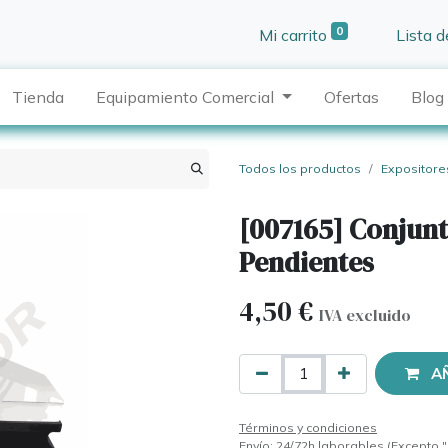
0
Mi carrito
Lista 
Tienda
Equipamiento Comercial
Ofertas
Blog
Todos los productos
Expositore
[007165] Conjunt
Pendientes
4,50
€
IVA excluido
A
Términos y condiciones
Envío: 24/72h laborables (Excepto "