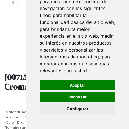
para mejorar su experiencia de
navegación con los siguientes
fines:
para habilitar la
funcionalidad básica del sitio web
,
para brindar una mejor
experiencia en el sitio web
,
medir
su interés en nuestros productos
y servicios y personalizar las
interacciones de marketing
,
para
mostrar anuncios que sean más
relevantes para usted
.
[007157] Expositor de Acero
Cromado Color Bronce
Aceptar
Rechazar
Configurar
-Material: Acero Inoxidable
-Acabado: Cromado
-Color. Bronce
-Tamaño (cm) AL7xAN5xL11.5