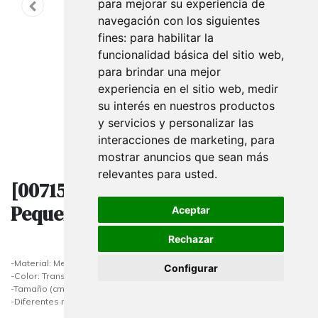
para mejorar su experiencia de
navegación con los siguientes
fines:
para habilitar la
funcionalidad básica del sitio web
,
para brindar una mejor
experiencia en el sitio web
,
medir
su interés en nuestros productos
y servicios y personalizar las
interacciones de marketing
,
para
mostrar anuncios que sean más
relevantes para usted
.
[007156] Expositor Acrílico
Pequeño Multiusos
Aceptar
Rechazar
-Material: Metacrilato
Configurar
-Color: Transparente
-Tamaño (cm) AL6xAN7xL12
-Diferentes modelos