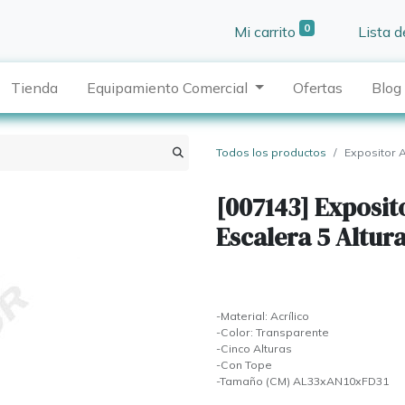
0
Mi carrito
Lista 
Tienda
Equipamiento Comercial
Ofertas
Blog
Todos los productos
Expositor A
[007143] Exposit
Escalera 5 Altur
-Material: Acrílico
-Color: Transparente
-Cinco Alturas
-Con Tope
-Tamaño (CM) AL33xAN10xFD31