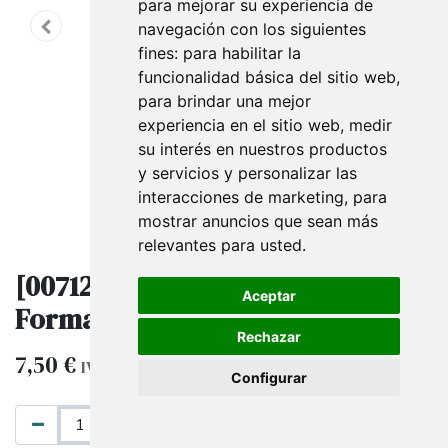
para mejorar su experiencia de
navegación con los siguientes
fines:
para habilitar la
funcionalidad básica del sitio web
,
para brindar una mejor
experiencia en el sitio web
,
medir
su interés en nuestros productos
y servicios y personalizar las
interacciones de marketing
,
para
mostrar anuncios que sean más
relevantes para usted
.
[007128] Portaprecio Acrílico A4
Aceptar
Forma L 30X21.5X10.5Cm
Rechazar
7,50
€
IVA excluido
Configurar
AÑADIR AL CARRITO