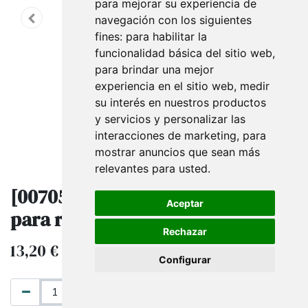
para mejorar su experiencia de
navegación con los siguientes
fines:
para habilitar la
funcionalidad básica del sitio web
,
para brindar una mejor
experiencia en el sitio web
,
medir
su interés en nuestros productos
y servicios y personalizar las
interacciones de marketing
,
para
mostrar anuncios que sean más
relevantes para usted
.
[007053] Expositor metacrilato
Aceptar
para relojes almohadillas blancas
Rechazar
13,20
€
26,40
€
IVA excluido
Configurar
AÑADIR AL CARRITO