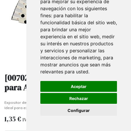
para mejorar su experiencia de
navegación con los siguientes
fines:
para habilitar la
funcionalidad básica del sitio web
,
para brindar una mejor
experiencia en el sitio web
,
medir
su interés en nuestros productos
y servicios y personalizar las
interacciones de marketing
,
para
mostrar anuncios que sean más
relevantes para usted
.
[007029] Expositor Metacrilato
para Abanicos
Aceptar
Rechazar
Expositor de abanicos fabricado en acrílico transparente.
Ideal para exposición en sobremesa, vitrinas o escaparate.
Configurar
1,35
€
IVA excluido
(
1,35
€
/
Unidades
)