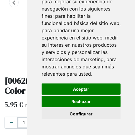
para mejorar su experiencia de
navegación con los siguientes
fines:
para habilitar la
funcionalidad básica del sitio web
,
para brindar una mejor
experiencia en el sitio web
,
medir
su interés en nuestros productos
y servicios y personalizar las
interacciones de marketing
,
para
mostrar anuncios que sean más
relevantes para usted
.
[006211] Barra De Cremallera
Color Nergo 90Cm
Aceptar
Rechazar
5,95
€
IVA excluido
Configurar
AÑADIR AL CARRITO