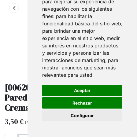
para mejorar su experiencia de
navegación con los siguientes
fines:
para habilitar la
funcionalidad básica del sitio web
,
para brindar una mejor
experiencia en el sitio web
,
medir
su interés en nuestros productos
y servicios y personalizar las
interacciones de marketing
,
para
mostrar anuncios que sean más
relevantes para usted
.
[006204] Brazo Extensible de
Aceptar
Pared Negro con Anclaje a
Rechazar
Cremallera
Configurar
3,50
€
IVA excluido