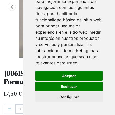
para mejorar su experiencia de
navegación con los siguientes
fines:
para habilitar la
funcionalidad básica del sitio web
,
para brindar una mejor
experiencia en el sitio web
,
medir
su interés en nuestros productos
y servicios y personalizar las
interacciones de marketing
,
para
mostrar anuncios que sean más
relevantes para usted
.
[006191] Bandeja Para Cremallera
Aceptar
Forma "U" 30X60Cm
Rechazar
17,50
€
IVA excluido
Configurar
AÑADIR AL CARRITO