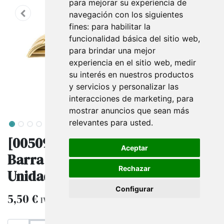
para mejorar su experiencia de
navegación con los siguientes
fines:
para habilitar la
funcionalidad básica del sitio web
,
para brindar una mejor
experiencia en el sitio web
,
medir
su interés en nuestros productos
y servicios y personalizar las
interacciones de marketing
,
para
mostrar anuncios que sean más
relevantes para usted
.
[005095] Percha De Madera Con
Aceptar
Barra Y Antideslizante 43 Cm 5
Rechazar
Unidades
Configurar
5,50
€
IVA excluido