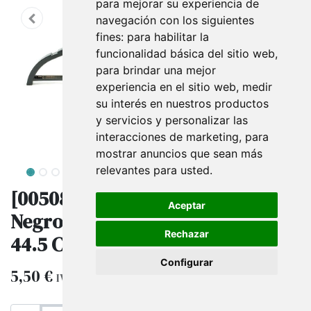
para mejorar su experiencia de
navegación con los siguientes
fines:
para habilitar la
funcionalidad básica del sitio web
,
para brindar una mejor
experiencia en el sitio web
,
medir
su interés en nuestros productos
y servicios y personalizar las
interacciones de marketing
,
para
mostrar anuncios que sean más
relevantes para usted
.
[005089] Percha De Plastico
Aceptar
Negro Con Barra Y Antideslizante
Rechazar
44.5 Cm
Configurar
5,50
€
IVA excluido