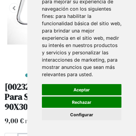
para mejorar su experiencia de
navegación con los siguientes
fines:
para habilitar la
funcionalidad básica del sitio web
,
para brindar una mejor
experiencia en el sitio web
,
medir
su interés en nuestros productos
y servicios y personalizar las
interacciones de marketing
,
para
mostrar anuncios que sean más
relevantes para usted
.
[002328] Barra En Forma De U
Aceptar
Para Sistema De Cremallera
Rechazar
90X30 Cm
Configurar
9,00
€
IVA excluido