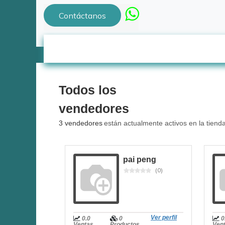
Contáctanos
Todos los
vendedores
3 vendedores
están actualmente activos en la tienda
pai peng
(0)
Ver perfil
0.0
0
0
Ventas
Productos
Ven