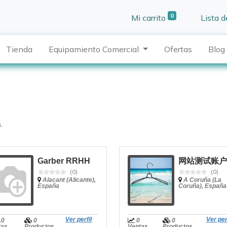
0
Mi carrito
Lista 
Tienda
Equipamiento Comercial
Ofertas
Blog
.
Garber RRHH
网站测试账户
(0)
(0)
Alacant (Alicante),
A Coruña (La
España
Coruña), España
Ver perfil
Ver per
.0
0
0
0
tas
Productos
Ventas
Productos