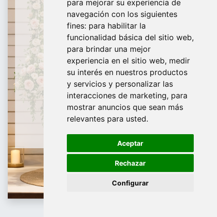
para mejorar su experiencia de
De domingo a Viernes
navegación con los siguientes
fines:
para habilitar la
¿Te ayudamos?
funcionalidad básica del sitio web
,
para brindar una mejor
688 097 373​
experiencia en el sitio web
,
medir
info@tridecor.net
su interés en nuestros productos
y servicios y personalizar las
interacciones de marketing
,
para
mostrar anuncios que sean más
Contáctanos
relevantes para usted
.
Aceptar
Rechazar
Configurar
Schaufensterpuppen und Büsten