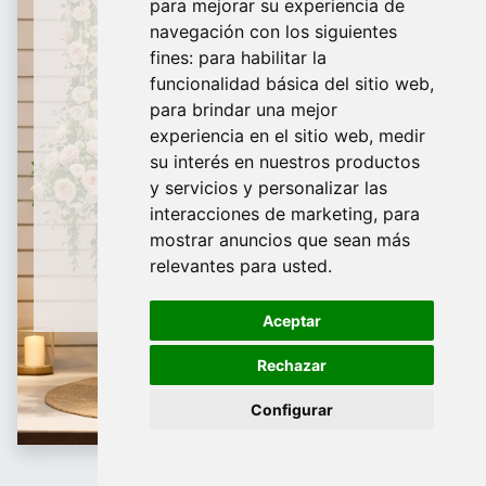
para mejorar su experiencia de
De domingo a Viernes
navegación con los siguientes
fines:
para habilitar la
¿Te ayudamos?
funcionalidad básica del sitio web
,
para brindar una mejor
688 097 373​
experiencia en el sitio web
,
medir
info@tridecor.net
su interés en nuestros productos
y servicios y personalizar las
interacciones de marketing
,
para
mostrar anuncios que sean más
Contáctanos
relevantes para usted
.
Aceptar
Rechazar
Configurar
Kleiderbügel