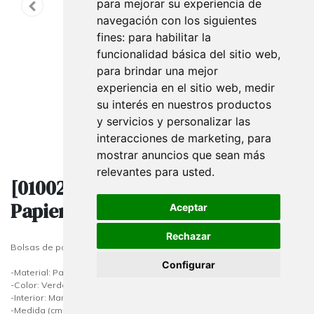
para mejorar su experiencia de
navegación con los siguientes
fines:
para habilitar la
funcionalidad básica del sitio web
,
para brindar una mejor
experiencia en el sitio web
,
medir
su interés en nuestros productos
y servicios y personalizar las
interacciones de marketing
,
para
mostrar anuncios que sean más
relevantes para usted
.
[010021] Dunkelgrüne
Papiertüten 27+12x37cm 25/Paket
Aceptar
Rechazar
Bolsas de papel kraft con asa rizada
Configurar
-Material: Papel
-Color: Verde Oscuro
-Interior: Marrón
-Medida (cm) : ALX AN X FD - 31x24x11