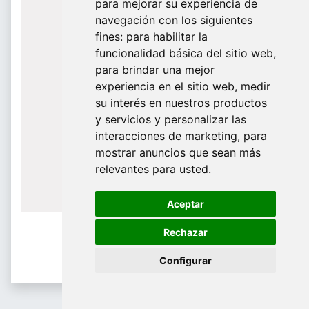
para mejorar su experiencia de
De Domingo a Viernes
navegación con los siguientes
fines:
para habilitar la
¿Te ayudamos?
funcionalidad básica del sitio web
,
para brindar una mejor
688 097 373
experiencia en el sitio web
,
medir
​ info@tridecor.net
su interés en nuestros productos
y servicios y personalizar las
interacciones de marketing
,
para
mostrar anuncios que sean más
Contáctanos
relevantes para usted
.
Aceptar
Rechazar
Configurar